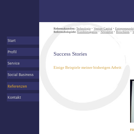
Referenzkunden:
Technologie
•
Venture Capital
•
Entrepreneurshi
Referenzbeispiele:
Kundenmagazine
•
Newsletter
•
Broschüren
•
S
Success Stories
Einige Beispiele meiner bisherigen Arbeit:
Fi