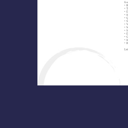
6-s
• 
• T
• 
• A
• Q
• S
• V
• 
• S
• 
• 
• A
• 
Lei